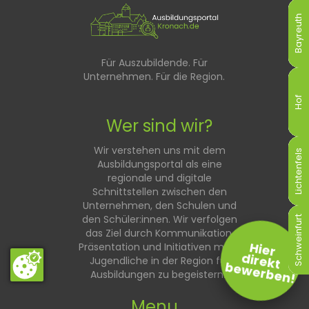
Bayreuth
Bayreuth
Bayreuth
Bayreuth
Bayreuth
Bayreuth
Für Auszubildende. Für
Unternehmen. Für die Region.
Hof
Hof
Hof
Hof
Hof
Hof
Wer sind wir?
Wir verstehen uns mit dem
Lichtenfels
Lichtenfels
Lichtenfels
Lichtenfels
Lichtenfels
Lichtenfels
Ausbildungsportal als eine
regionale und digitale
Schnittstellen zwischen den
Unternehmen, den Schulen und
den Schüler:innen. Wir verfolgen
Schweinfurt
Schweinfurt
Schweinfurt
Schweinfurt
Schweinfurt
Schweinfurt
das Ziel durch Kommunikation,
Hier
Präsentation und Initiativen mehr
direkt
Jugendliche in der Region für
bewerben!
Ausbildungen zu begeistern.
Menu