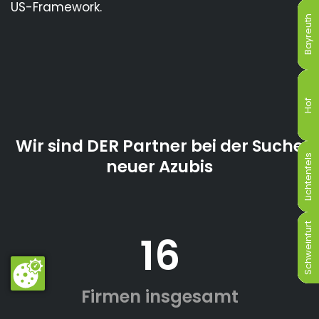
US-Framework.
Bayreuth
Bayreuth
Bayreuth
Bayreuth
Bayreuth
Bayreuth
Hof
Hof
Hof
Hof
Hof
Hof
Wir sind DER Partner bei der Suche
Lichtenfels
Lichtenfels
Lichtenfels
Lichtenfels
Lichtenfels
Lichtenfels
neuer Azubis
Schweinfurt
Schweinfurt
Schweinfurt
Schweinfurt
Schweinfurt
Schweinfurt
16
Firmen insgesamt