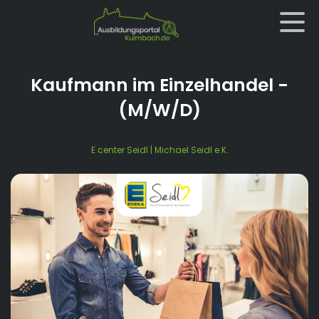
Kaufmann im Einzelhandel
-
(M/W/D)
E center Seidl | Michael Seidl e.K.